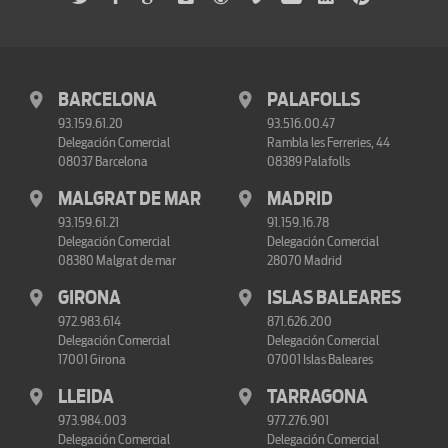
BARCELONA
PALAFOLLS
93.159.61.20
93.516.00.47
Delegación Comercial
Rambla les Ferreries, 44
08037 Barcelona
08389 Palafolls
MALGRAT DE MAR
MADRID
93.159.61.21
91.159.16.78
Delegación Comercial
Delegación Comercial
08380 Malgrat de mar
28070 Madrid
GIRONA
ISLAS BALEARES
972.983.614
871.626.200
Delegación Comercial
Delegación Comercial
17001 Girona
07001 Islas Baleares
LLEIDA
TARRAGONA
973.984.003
977.276.901
Delegación Comercial
Delegación Comercial