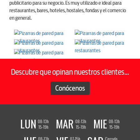
publicitario para su negocio. Es muy utilizado e ideal para
restaurantes, bares, hoteles, hostales, fondas y el comercio
en general.
Descubre que opinan nuestros clientes...
Conócenos
LUN
MAR
MIE
08-13h
08-13h
08-13h
15-19h
15-19h
15-19h
08-13h
07-15h
Cerrado