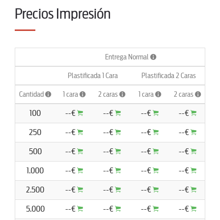
Precios Impresión
Entrega Normal
Plastificada 1 Cara
Plastificada 2 Caras
Cantidad
1 cara
2 caras
1 cara
2 caras
1 
100
--€
--€
--€
--€
250
--€
--€
--€
--€
500
--€
--€
--€
--€
1.000
--€
--€
--€
--€
2.500
--€
--€
--€
--€
5.000
--€
--€
--€
--€