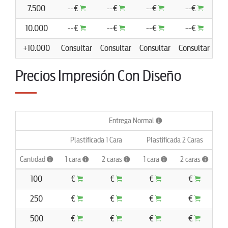
7.500
--€
--€
--€
--€
10.000
--€
--€
--€
--€
+10.000
Consultar
Consultar
Consultar
Consultar
Co
Precios Impresión Con Diseño
Entrega Normal
Plastificada 1 Cara
Plastificada 2 Caras
Cantidad
1 cara
2 caras
1 cara
2 caras
1 
100
€
€
€
€
250
€
€
€
€
500
€
€
€
€