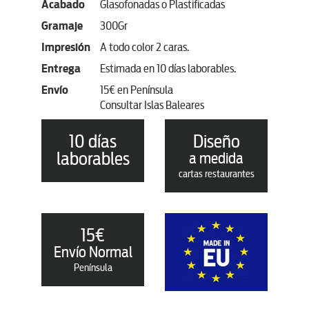
Acabado
Glasofonadas o Plastificadas
Gramaje
300Gr
Impresión
A todo color 2 caras.
Entrega
Estimada en 10 días laborables.
Envío
15€ en Península
Consultar Islas Baleares
10 días
Diseño
laborables
a medida
cartas restaurantes
15€
Envío Normal
Península