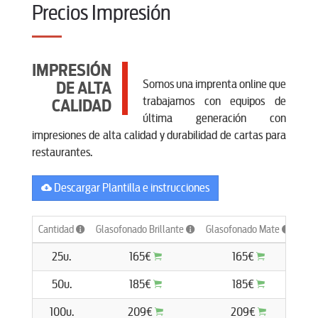
Precios Impresión
IMPRESIÓN
Somos una imprenta online que
DE ALTA
trabajamos con equipos de
CALIDAD
última generación con
impresiones de alta calidad y durabilidad de cartas para
restaurantes.
Descargar Plantilla e instrucciones
Cantidad
Glasofonado Brillante
Glasofonado Mate
Pla
25u.
165€
165€
50u.
185€
185€
100u.
209€
209€