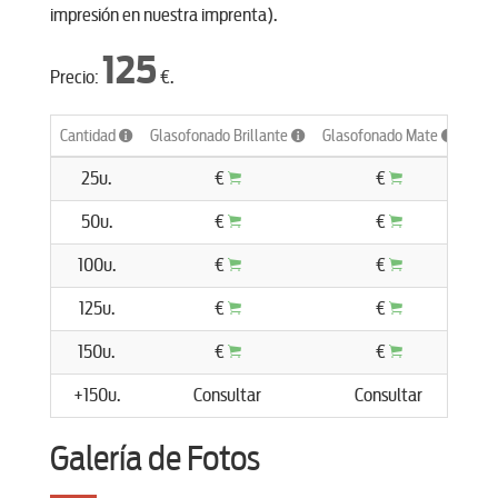
impresión en nuestra imprenta).
125
Precio:
€.
Cantidad
Glasofonado Brillante
Glasofonado Mate
Pla
25u.
€
€
50u.
€
€
100u.
€
€
125u.
€
€
150u.
€
€
+150u.
Consultar
Consultar
C
Galería de Fotos