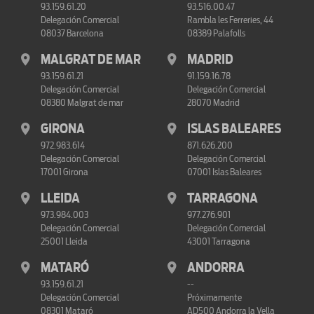
93.159.61.20
93.516.00.47
Delegación Comercial
Rambla les Ferreries, 44
08037 Barcelona
08389 Palafolls
MALGRAT DE MAR
MADRID
93.159.61.21
91.159.16.78
Delegación Comercial
Delegación Comercial
08380 Malgrat de mar
28070 Madrid
GIRONA
ISLAS BALEARES
972.983.614
871.626.200
Delegación Comercial
Delegación Comercial
17001 Girona
07001 Islas Baleares
LLEIDA
TARRAGONA
973.984.003
977.276.901
Delegación Comercial
Delegación Comercial
25001 Lleida
43001 Tarragona
MATARÓ
ANDORRA
93.159.61.21
--
Delegación Comercial
Próximamente
08301 Mataró
AD500 Andorra la Vella