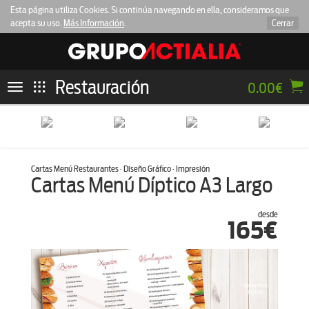
Esta página utiliza Cookies. Si continúa navegando en ella, consideramos que
acepta su uso.
Más Información
.
Cerrar
Restauración
0.00€
Toggle
navigation
Cartas Menú Restaurantes · Diseño Gráfico · Impresión
Cartas Menú Díptico A3 Largo
desde
165€